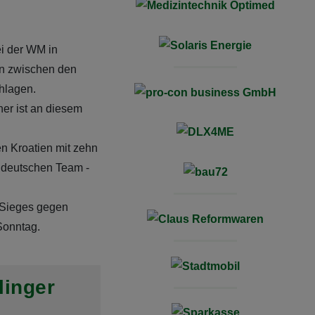
i der WM in
nn zwischen den
hlagen.
er ist an diesem
en Kroatien mit zehn
 deutschen Team -
 Sieges gegen
Sonntag.
linger