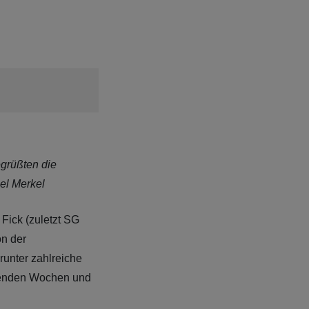
egrüßten die
el Merkel
Fick (zuletzt SG
on der
runter zahlreiche
mmenden Wochen und