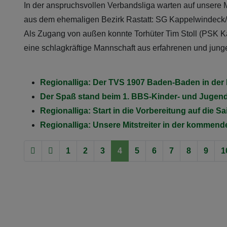
In der anspruchsvollen Verbandsliga warten auf unsere M
aus dem ehemaligen Bezirk Rastatt: SG Kappelwindec
Als Zugang von außen konnte Torhüter Tim Stoll (PSK Ka
eine schlagkräftige Mannschaft aus erfahrenen und junge
Regionalliga: Der TVS 1907 Baden-Baden in der P
Der Spaß stand beim 1. BBS-Kinder- und Jugend
Regionalliga: Start in die Vorbereitung auf die S
Regionalliga: Unsere Mitstreiter in der kommen
1
2
3
4
5
6
7
8
9
1