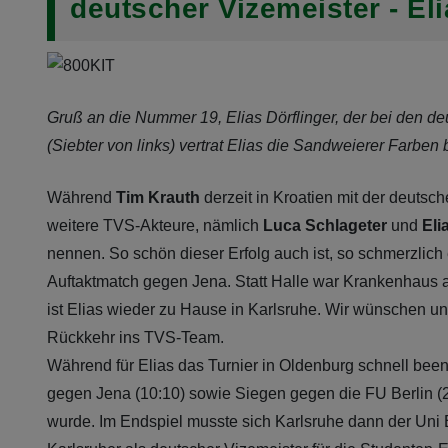
deutscher Vizemeister - El
Gruß an die Nummer 19, Elias Dörflinger, der bei den d
(Siebter von links) vertrat Elias die Sandweierer Farben
Während
Tim Krauth
derzeit in Kroatien mit der deuts
weitere TVS-Akteure, nämlich
Luca Schlageter
und
Elia
nennen. So schön dieser Erfolg auch ist, so schmerzlich en
Auftaktmatch gegen Jena. Statt Halle war Krankenhaus an
ist Elias wieder zu Hause in Karlsruhe. Wir wünschen 
Rückkehr ins TVS-Team.
Während für Elias das Turnier in Oldenburg schnell been
gegen Jena (10:10) sowie Siegen gegen die FU Berlin (
wurde. Im Endspiel musste sich Karlsruhe dann der Uni B