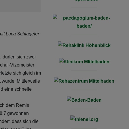
mit Luca Schlageter
 dürfen sich zwei
chul-Vizemeister
letzte sich gleich im
 wurde. Mittlerweile
d eine schnelle
nach dem Remis
s 8:7 gewonnen
dert, dass sich die