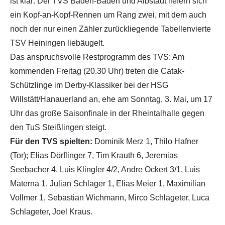
ist klar: Der TVS Baden-Baden und Albstadt liefern sich
ein Kopf-an-Kopf-Rennen um Rang zwei, mit dem auch
noch der nur einen Zähler zurückliegende Tabellenvierte
TSV Heiningen liebäugelt.
Das anspruchsvolle Restprogramm des TVS: Am
kommenden Freitag (20.30 Uhr) treten die Catak-
Schützlinge im Derby-Klassiker bei der HSG
Willstätt/Hanauerland an, ehe am Sonntag, 3. Mai, um 17
Uhr das große Saisonfinale in der Rheintalhalle gegen
den TuS Steißlingen steigt.
Für den TVS spielten:
Dominik Merz 1, Thilo Hafner
(Tor); Elias Dörflinger 7, Tim Krauth 6, Jeremias
Seebacher 4, Luis Klingler 4/2, Andre Ockert 3/1, Luis
Materna 1, Julian Schlager 1, Elias Meier 1, Maximilian
Vollmer 1, Sebastian Wichmann, Mirco Schlageter, Luca
Schlageter, Joel Kraus.