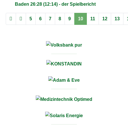
Baden 26:28 (12:14) - der Spielbericht
5
6
7
8
9
10
11
12
13
Seite 10 von 637