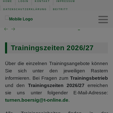
HOME
LOGIN
KONTAKT
IMPRESSUM
DATENSCHUTZERKLÄRUNG
BEITRITT
TVS Baden-Baden 1907
Trainingszeiten
Verwaltung
Mannschaft der Woche
Gerätturnen w.
SG B.-Baden/Sandweier
Turnen aktuell
Kinderturnen w.
Unsere Schiedsrichter
Turnen Jugend
Eltern-Kind-Turnen
Trainingszeiten 2026/27
Wochenübersicht TVS BB
Über die einzelnen Trainingsangebote können
Sie sich unter den jeweiligen Rastern
Wochenübersicht TVS
informieren. Bei Fragen zum
Trainingsbetrieb
und den
Trainingszeiten 2026/27
erreichen
Wochenübersicht SG
sie uns unter folgender E-Mail-Adresse:
turnen.boersig@t-online.de
.