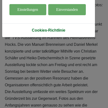
Kleider machen Leute - Trikots im Wandel der Zeit. Fotos:
Einstellungen
Einverstanden
Daniel Merkel
15. September 2025.
Ein weiterer Programm-Höhepunkt
Cookies-Richtlinie
des Jubiläums "100 Jahre Handball in Sandweier" war
die TVS-Ausstellung im Rahmen des Heimatvereins-
Hocks. Die von Manuel Brenneisen und Daniel Merkel
konzipierte und unter tatkräftiger Mithilfe von Christian
Schäfer und Heiko Detschermitsch in Szene gesetzte
Ausstellung lockte schon am Freitag und erst recht am
Sonntag bei bestem Wetter viele Besucher an.
Gemessen an der positiven Resonanz haben die
Organisatoren offensichtlich gute Arbeit geleistet.
Die Ausstellung umfasste ein weites Spektrum von der
Gründerzeit bis zur Gegenwart. Fotos aus den
Anfangsjahren waren genauso zu sehen wie die