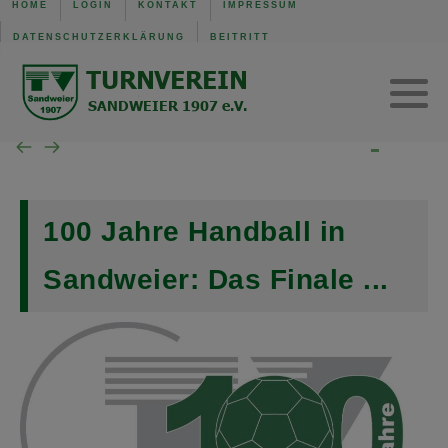
HOME
LOGIN
KONTAKT
IMPRESSUM
DATENSCHUTZERKLÄRUNG
BEITRITT
TVS Baden-Baden 1907
Trainingszeiten
Verwaltung
Mannschaft der Woche
Gerätturnen w.
SG B.-Baden/Sandweier
Turnen aktuell
Kinderturnen w.
Unsere Schiedsrichter
Turnen Jugend
Eltern-Kind-Turnen
100 Jahre Handball in
Wochenübersicht TVS BB
Sandweier: Das Finale ...
Wochenübersicht TVS
Wochenübersicht SG