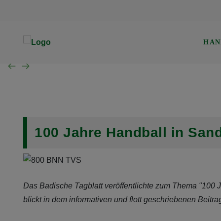
TVS Baden-Baden 1907
Trainingszeiten
Verwaltung
Mannschaft der Woche
Gerätturnen w.
HAN
SG B.-Baden/Sandweier
Turnen aktuell
Kinderturnen w.
Unsere Schiedsrichter
Turnen Jugend
Eltern-Kind-Turnen
Wochenübersicht TVS BB
100 Jahre Handball in San
Wochenübersicht TVS
Wochenübersicht SG
Das Badische Tagblatt veröffentlichte zum Thema "100 J
blickt in dem informativen und flott geschriebenen Beitr