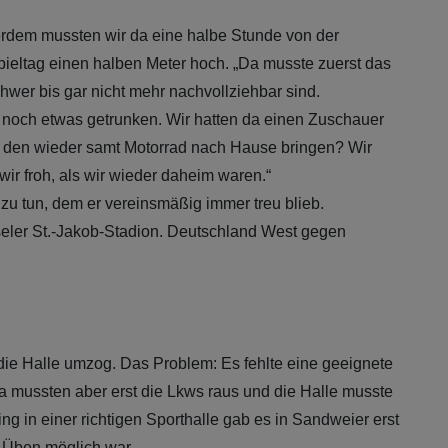
ßerdem mussten wir da eine halbe Stunde von der
pieltag einen halben Meter hoch. „Da musste zuerst das
hwer bis gar nicht mehr nachvollziehbar sind.
s noch etwas getrunken. Wir hatten da einen Zuschauer
ir den wieder samt Motorrad nach Hause bringen? Wir
r froh, als wir wieder daheim waren.“
zu tun, dem er vereinsmäßig immer treu blieb.
seler St.-Jakob-Stadion. Deutschland West gegen
die Halle umzog. Das Problem: Es fehlte eine geeignete
Da mussten aber erst die Lkws raus und die Halle musste
g in einer richtigen Sporthalle gab es in Sandweier erst
 Üben möglich war.