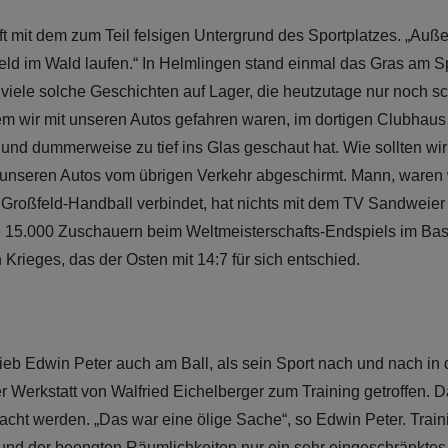
ft mit dem zum Teil felsigen Untergrund des Sportplatzes. „Au
eld im Wald laufen.“ In Helmlingen stand einmal das Gras am S
iele solche Geschichten auf Lager, die heutzutage nur noch sc
em wir mit unseren Autos gefahren waren, im dortigen Clubhau
und dummerweise zu tief ins Glas geschaut hat. Wie sollten w
nseren Autos vom übrigen Verkehr abgeschirmt. Mann, waren wi
Großfeld-Handball verbindet, hat nichts mit dem TV Sandweier 
n 15.000 Zuschauern beim Weltmeisterschafts-Endspiels im Ba
Krieges, das der Osten mit 14:7 für sich entschied.
b Edwin Peter auch am Ball, als sein Sport nach und nach in 
r Werkstatt von Walfried Eichelberger zum Training getroffen. 
ht werden. „Das war eine ölige Sache“, so Edwin Peter. Trainin
rund der beengten Räumlichkeiten nur ein sehr eingeschränktes