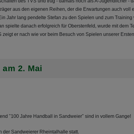
chaften des TVS und trug - damals noch als A-Jugendlicher - 
ger aus den eigenen Reihen, der die Erwartungen auch voll erfü
 Ein Jahr lang pendelte Stefan zu den Spielen und zum Traini
n spielte danach erfolgreich für Oberstenfeld, wurde mit dem 
 zeigt er nach wie vor beim Besuch von Spielen unserer Ersten
 am 2. Mai
bend "100 Jahre Handball in Sandweier" sind in vollem Gange!
n der Sandweierer Rheintalhalle statt.