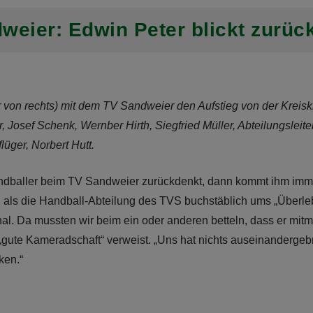
weier: Edwin Peter blickt zurüc
r von rechts) mit dem TV Sandweier den Aufstieg von der Kreisk
r, Josef Schenk, Wernber Hirth, Siegfried Müller, Abteilungsleit
üger, Norbert Hutt.
ndballer beim TV Sandweier zurückdenkt, dann kommt ihm immer
, als die Handball-Abteilung des TVS buchstäblich ums „Überle
al. Da mussten wir beim ein oder anderen betteln, dass er mitm
ie „gute Kameradschaft“ verweist. „Uns hat nichts auseinanderge
ken.“