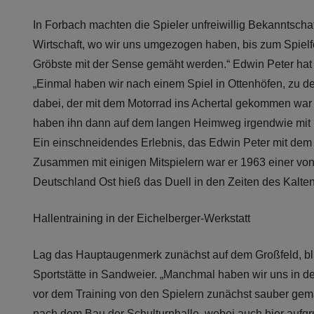
In Forbach machten die Spieler unfreiwillig Bekanntscha
Wirtschaft, wo wir uns umgezogen haben, bis zum Spielf
Gröbste mit der Sense gemäht werden.“ Edwin Peter hat v
„Einmal haben wir nach einem Spiel in Ottenhöfen, zu d
dabei, der mit dem Motorrad ins Achertal gekommen war 
haben ihn dann auf dem langen Heimweg irgendwie mit u
Ein einschneidendes Erlebnis, das Edwin Peter mit dem 
Zusammen mit einigen Mitspielern war er 1963 einer vo
Deutschland Ost hieß das Duell in den Zeiten des Kalten 
Hallentraining in der Eichelberger-Werkstatt
Lag das Hauptaugenmerk zunächst auf dem Großfeld, blie
Sportstätte in Sandweier. „Manchmal haben wir uns in de
vor dem Training von den Spielern zunächst sauber gemac
nach dem Bau der Schulturnhalle, wobei auch hier aufg