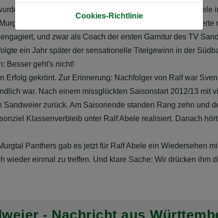
rden am vergangenen Sonntag wachgerufen, als Ralf Abele in 
Cookies-Richtlinie
 Murgtal Panthers, wieder ins Trainergeschäft ein, und gastier
a engagiert, und zwar als Coach der ersten Garnitur des TV Sa
folgte ein Jahr später der sensationelle Titelgewinn in der Süd
 Besser geht's nicht!
Erfolg gekrönt. Zur Erinnerung: Nachfolger von Ralf war Sven
tändlich war. Nach einem missglückten Saisonstart 2012/13 mit v
Sandweier zurück. Am Saisonende standen Rang zehn und der K
sonziel Klassenverbleib unter Ralf Abele realisiert. Danach hö
rgtal Panthers gab es jetzt für Ralf Abele ein Wiedersehen mi
ach wieder einmal zu treffen. Und klare Sache: Wir drücken ih
dweier - Nachricht aus Württemb