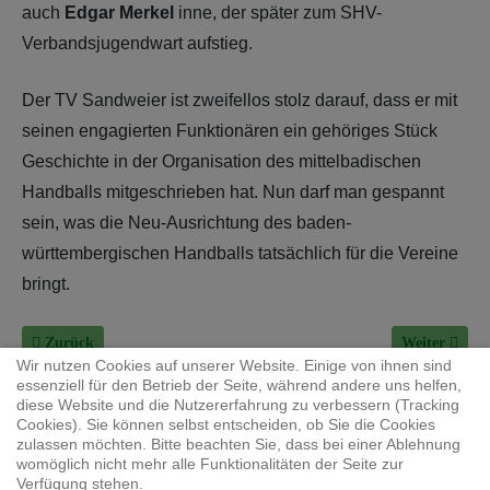
auch
Edgar Merkel
inne, der später zum SHV-
Verbandsjugendwart aufstieg.
Der TV Sandweier ist zweifellos stolz darauf, dass er mit
seinen engagierten Funktionären ein gehöriges Stück
Geschichte in der Organisation des mittelbadischen
Handballs mitgeschrieben hat. Nun darf man gespannt
sein, was die Neu-Ausrichtung des baden-
württembergischen Handballs tatsächlich für die Vereine
bringt.
Vorheriger Beitrag: 100 Jahre Handball in Sandweier: Unser Gast - 
Nächster Bei
Zurück
Weiter
Wir nutzen Cookies auf unserer Website. Einige von ihnen sind
essenziell für den Betrieb der Seite, während andere uns helfen,
diese Website und die Nutzererfahrung zu verbessern (Tracking
Cookies). Sie können selbst entscheiden, ob Sie die Cookies
zulassen möchten. Bitte beachten Sie, dass bei einer Ablehnung
JB Cookies
womöglich nicht mehr alle Funktionalitäten der Seite zur
Verfügung stehen.