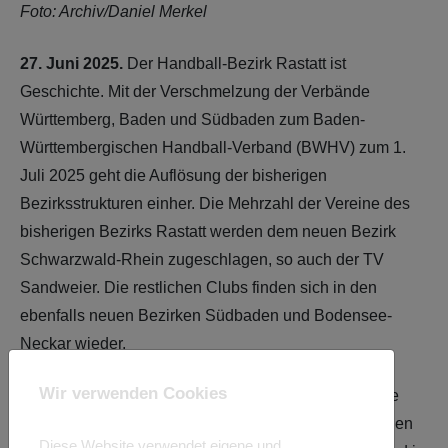
Foto: Archiv/Daniel Merkel
27. Juni 2025.
Der Handball-Bezirk Rastatt ist
Geschichte. Mit der Verschmelzung der Verbände
Württemberg, Baden und Südbaden zum Baden-
Württembergischen Handball-Verband (BWHV) zum 1.
Juli 2025 geht die Auflösung der bisherigen
Bezirksstrukturen einher. Die Mehrzahl der Vereine des
bisherigen Bezirks Rastatt werden dem neuen Bezirk
Schwarzwald-Rhein zugeschlagen, so auch der TV
Sandweier. Die restlichen
Clubs finden sich in den
ebenfalls neuen Bezirken Südbaden und Bodensee-
Neckar wieder.
Wir verwenden Cookies
Der letzte Bezirkstag des Bezirks Rastatt, bei dem die
Bezirksvorsitzende
Andrea Hänßel
(Helmlingen) einen
Diese Website verwendet eigene und