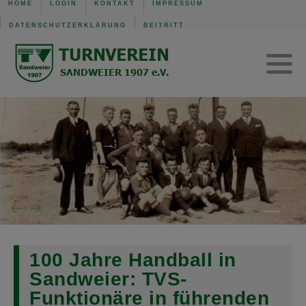
HOME
LOGIN
KONTAKT
IMPRESSUM
DATENSCHUTZERKLÄRUNG
BEITRITT
TVS Baden-Baden 1907
Trainingszeiten
Verwaltung
Mannschaft der Woche
Gerätturnen w.
SG B.-Baden/Sandweier
Turnen aktuell
Kinderturnen w.
Unsere Schiedsrichter
Turnen Jugend
Eltern-Kind-Turnen
Wochenübersicht TVS BB
Wochenübersicht TVS
Wochenübersicht SG
100 Jahre Handball in
Sandweier: TVS-
Funktionäre in führenden