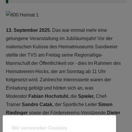
13. September 2025.
Das war einmal mehr eine
gelungene Veranstaltung im Jubiläumsjahr! Vor der
malerischen Kulisse des Heimatmuseums Sandweier
stellte der TVS am Freitag seine Regionalliga-
Mannschaft der Öffentlichkeit vor - dies im Rahmen des
Heimatverein-Hocks, der am Sonntag ab 11 Uhr
fortgesetzt wird. Zahlreiche Interessierte waren der
Einladung gefolgt und hörten sich an, was
Moderator
Fabian Hochstuhl,
die
Spieler,
Chef-
Trainer
Sandro Catak,
der Sportliche Leiter
Simon
Riedinger
sowie der Fördervereins-Vorsitzende
Dieter
Jurack
zu sagen hatten.
Wir verwenden Cookies
Zudem wurde im Schopf des Heimatvereins die