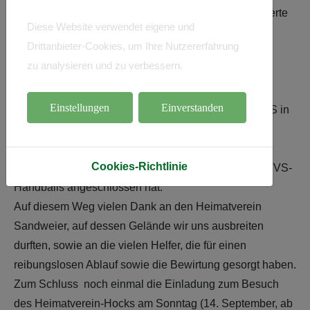
von
Manuel Brenneisen
und
Daniel Merkel
konzipierte
Diese Website verwendet eigene und
Ausstellung "
100 Jahre Handball in
Drittanbieter-Cookies, um Ihre Nutzererfahrung
Sandweier"
eröffnet, zu deren Gelingen die
zu analysieren und zu verbessern.
Praktiker
Christian
Schäfer
und
Heiko
Detschermitsch
entscheidend beigetragen haben.
Einstellungen
Einverstanden
Am Vortag des heutigen Regionalliga-Spiels des TVS in
Steißlingen (20 Uhr) war es eine wunderbare
Veranstaltung, die sich nahtlos an die bisher sehr
Cookies-Richtlinie
gelungenen Aktionen zum 100-Jahre-Jubiläum des TVS-
Handballs angeschlossen hat.
Auf diesem Weg vielen Dank an den Heimatverein
Sandweier, auf dessen Gelände wir uns ausbreiten
durften, sowie an die vielen Helfer, die für einen
reibungslosen Ablauf sowie die Bewirtung gesorgt haben.
Zum Schluss noch einmal die Einladung zum Besuch
des Heimatverein-Hocks am Sonntag (14. September, ab