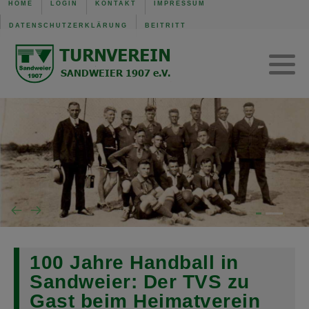
HOME
LOGIN
KONTAKT
IMPRESSUM
DATENSCHUTZERKLÄRUNG
BEITRITT
TVS Baden-Baden 1907
Trainingszeiten
Verwaltung
Mannschaft der Woche
Gerätturnen w.
SG B.-Baden/Sandweier
Turnen aktuell
Kinderturnen w.
Unsere Schiedsrichter
Turnen Jugend
Eltern-Kind-Turnen
Wochenübersicht TVS BB
Wochenübersicht TVS
Wochenübersicht SG
100 Jahre Handball in
Sandweier: Der TVS zu
Gast beim Heimatverein