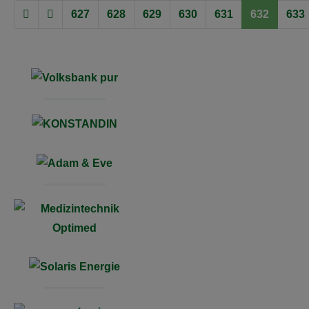
627
628
629
630
631
632
633
Seite 632 von 637