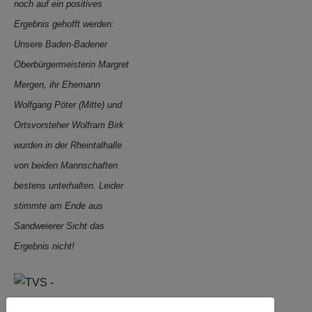
noch auf ein positives
Ergebnis gehofft werden:
Unsere Baden-Badener
Oberbürgermeisterin Margret
Mergen, ihr Ehemann
Wolfgang Pöter (Mitte) und
Ortsvorsteher Wolfram Birk
wurden in der Rheintalhalle
von beiden Mannschaften
bestens unterhalten. Leider
stimmte am Ende aus
Sandweierer Sicht das
Ergebnis nicht!