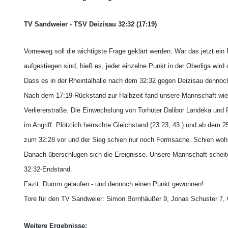
TV Sandweier - TSV Deizisau 32:32 (17:19)
Vorneweg soll die wichtigste Frage geklärt werden: War das jetzt ein
aufgestiegen sind, hieß es, jeder einzelne Punkt in der Oberliga wir
Dass es in der Rheintalhalle nach dem 32:32 gegen Deizisau dennoch 
Nach dem 17:19-Rückstand zur Halbzeit fand unsere Mannschaft wie s
Verliererstraße. Die Einwechslung von Torhüter Dalibor Landeka und 
im Angriff. Plötzlich herrschte Gleichstand (23:23, 43.) und ab dem
zum 32:28 vor und der Sieg schien nur noch Formsache. Schien wohlg
Danach überschlugen sich die Ereignisse. Unsere Mannschaft scheite
32:32-Endstand.
Fazit: Dumm gelaufen - und dennoch einen Punkt gewonnen!
Tore für den TV Sandweier: Simon Bornhäußer 9, Jonas Schuster 7, C
Weitere Ergebnisse: