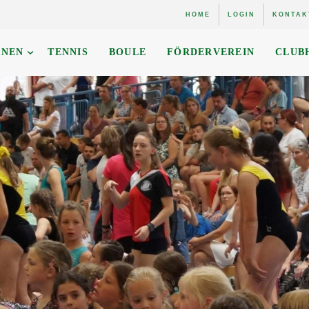
HOME
LOGIN
KONTAK
RNEN
TENNIS
BOULE
FÖRDERVEREIN
CLUB