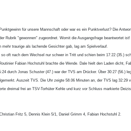
 Punktgewinn für unsere Mannschaft oder war es ein Punktverlust? Die Antwort 
d der Rubrik "gewonnen" zugeordnet. Womit die Ausgangsfrage beantwortet ist!
mehr traurige als lachende Gesichter gab, lag am Spielverlauf.
o oft nach dem Wechsel nur schwer in Tritt und schien beim 17:22 (35.) sch
Routinier Fabian Hochstuhl brachte die Wende. Dale hielt den Laden dicht, F
 25:24 durch Jonas Schuster (47.) war der TVS am Drücker. Über 30:27 (56.) l
emerkt. Auszeit TVS. Die Uhr zeigte 58.06 Minuten an, der TVS lag 32:29 vo
rte dreimal frei an TSV-Torhüter Kehle und kurz vor Schluss markierte Deizi
hristian Fritz 5, Dennis Klein 5/1, Daniel Grimm 4, Fabian Hochstuhl 2.