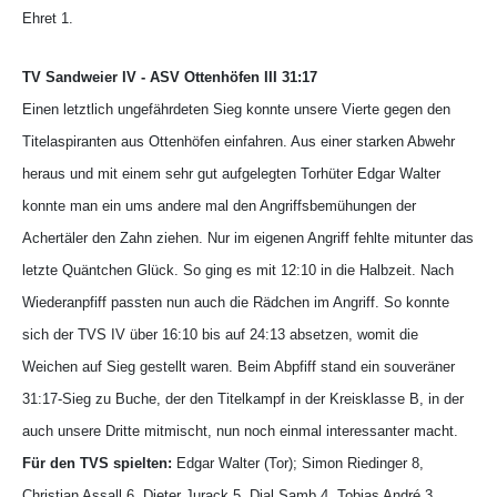
Ehret 1.
TV Sandweier IV - ASV Ottenhöfen III 31:17
Einen letztlich ungefährdeten Sieg konnte unsere Vierte gegen den
Titelaspiranten aus Ottenhöfen einfahren.
Aus einer starken Abwehr
heraus und mit einem sehr gut aufgelegten Torhüter Edgar Walter
konnte man ein ums andere mal den Angriffsbemühungen der
Achertäler den Zahn ziehen. Nur im eigenen Angriff fehlte mitunter das
letzte Quäntchen Glück. So ging es mit 12:10 in die Halbzeit.
Nach
Wiederanpfiff passten nun auch die Rädchen im Angriff. So konnte
sich der TVS IV über 16:10 bis auf 24:13 absetzen, womit die
Weichen auf Sieg gestellt waren. Beim Abpfiff stand ein souveräner
31:17-Sieg zu Buche, der den Titelkampf in der Kreisklasse B, in der
auch unsere Dritte mitmischt, nun noch einmal interessanter macht.
Für den TVS spielten:
Edgar Walter (Tor); Simon Riedinger 8,
Christian Assall 6, Dieter Jurack 5, Dial Samb 4, Tobias André 3,