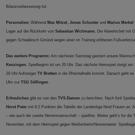
Bilanzverbesserung tut.
Personalien:
Während
Max Mitzel, Jonas Schuster
und
Marius Merkel
Lager auf die Rückkehr von
Sebastian Wichmann.
Der Abwehrchef mit Of
gegen Schwäbisch Gmünd wegen einer im Training erlittenen Fußverletzu
Das weitere Programm:
Am nächsten Samstag gastiert unsere Mannsc
Kenzingen.
Spielbeginn ist um 20 Uhr. Das nächste Heimspiel steigt 
20 Uhr Aufsteiger
TV Bretten
in die Rheintalhalle kommt. Danach geht e
Ulm zur
TSG Söflingen
.
Erfreuliches
gibt es von den
TVS-Damen
zu berichten. Nach fünf Spielt
Horst Peter
mit 8:2 Punkten die Tabelle der Landesliga Nord Frauen an
– wie auch die zweite Herrenmannschaft – spielfrei. Weiter geht’s für d
November, mit dem Heimspiel gegen Meißenheim/Nonnenweier. Spielbegin