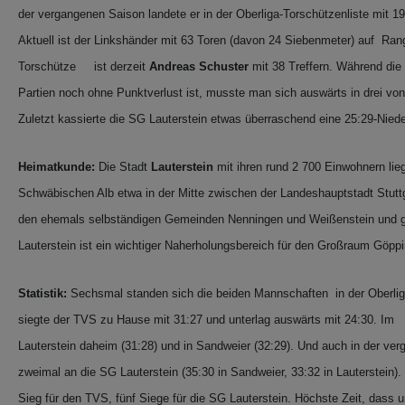
der vergangenen Saison landete er in der Oberliga-Torschützenliste mit 19
Aktuell ist der Linkshänder mit 63 Toren (davon 24 Siebenmeter) auf Ran
Torschütze ist derzeit
Andreas Schuster
mit 38 Treffern. Während die 
Partien noch ohne Punktverlust ist, musste man sich auswärts in drei v
Zuletzt kassierte die SG Lauterstein etwas überraschend eine 25:29-
Heimatkunde:
Die Stadt
Lauterstein
mit ihren rund 2 700 Einwohnern lie
Schwäbischen Alb etwa in der Mitte zwischen der Landeshauptstadt Stuttg
den ehemals selbständigen Gemeinden Nenningen und Weißenstein und g
Lauterstein ist ein wichtiger Naherholungsbereich für den Großraum Göpp
Statistik:
Sechsmal standen sich die beiden Mannschaften in der Oberlig
siegte der TVS zu Hause mit 31:27 und unterlag auswärts mit 24:30. I
Lauterstein daheim (31:28) und in Sandweier (32:29). Und auch in der ve
zweimal an die SG Lauterstein (35:30 in Sandweier, 33:32 in Lauterstei
Sieg für den TVS, fünf Siege für die SG Lauterstein. Höchste Zeit, dass 