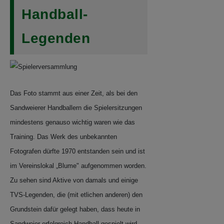
Das Foto stammt aus einer Zeit, als bei den
Sandweierer Handballern die Spielersitzungen
mindestens genauso wichtig waren wie das
Training. Das Werk des unbekannten
Fotografen dürfte 1970 entstanden sein und ist
im Vereinslokal „Blume" aufgenommen worden.
Zu sehen sind Aktive von damals und einige
TVS-Legenden, die (mit etlichen anderen) den
Grundstein dafür gelegt haben, dass heute in
Sandweier erfolgreich Handball gespielt wird.
Vorne links, der lachende gut aussehende
junge Mann ist
Josef Schenk,
den alle „Seppi"
genannt haben...