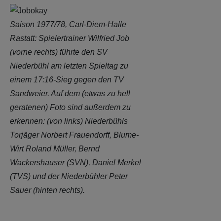
(vorne rechts) führte den SV
Niederbühl am letzten Spieltag zu
einem 17:16-Sieg gegen den TV
Sandweier. Auf dem (etwas zu hell
geratenen) Foto sind außerdem zu
erkennen: (von links) Niederbühls
Torjäger Norbert Frauendorff, Blume-
Wirt Roland Müller, Bernd
Wackershauser (SVN), Daniel Merkel
(TVS) und der Niederbühler Peter
Sauer (hinten rechts).
Wenn am Samstag (20 Uhr) die SG
Pforzheim/Eutingen zum Oberliga-Spiel in