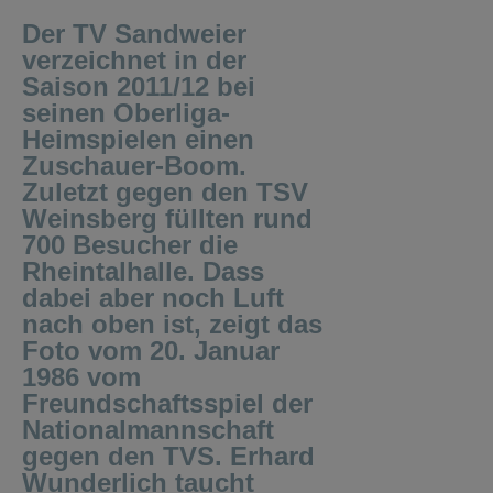
seinen Oberliga-
Heimspielen einen
Zuschauer-Boom.
Zuletzt gegen den TSV
Weinsberg füllten rund
700 Besucher die
Rheintalhalle. Dass
dabei aber noch Luft
nach oben ist, zeigt das
Foto vom 20. Januar
1986 vom
Freundschaftsspiel der
Nationalmannschaft
gegen den TVS. Erhard
Wunderlich taucht
dabei frei vor TVS-
Torhüter Edgar Walter
auf. Peter Kinz (rechts)
und Horst Peter sowie