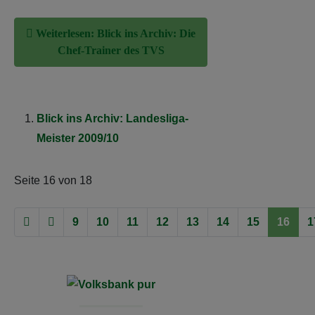
Blick ins Archiv: Landesliga-
Meister 2009/10
Seite 16 von 18
9
10
11
12
13
14
15
16
1