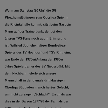
die Rheintalhalle kommt, sitzt beim Gast ein
Mann auf der Trainerbank, der bei den
älteren TVS-Fans noch gut in Erinnerung
ist. Wilfried Job, ehemaliger Bundesliga-
Spieler des TV Hochdorf und TSV Rintheim,
war Ende der 1970er/Anfang der 1980er
Jahre Spielertrainer des SV Niederbühl. Mit
dem Nachbarn lieferte sich unsere
Mannschaft in der damals drittklassigen
Oberliga Südbaden manch heißes Gefecht,
um nicht zu sagen „Schlacht". Erstmals war
dies in der Saison 1977/78 der Fall, als der
TVS aus der Verbandsliga (gibt's heute
nicht mehr) aufgestiegen war und im
südbadischen Handball-Oberhaus gleich für