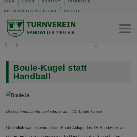
HOME
LOGIN
KONTAKT
IMPRESSUM
DATENSCHUTZERKLÄRUNG
BEITRITT
TVS Baden-Baden 1907
Trainingszeiten
Verwaltung
Mannschaft der Woche
Gerätturnen w.
SG B.-Baden/Sandweier
Turnen aktuell
Kinderturnen w.
Unsere Schiedsrichter
Turnen Jugend
Eltern-Kind-Turnen
Boule-Kugel statt
Wochenübersicht TVS BB
Handball
Wochenübersicht TVS
Wochenübersicht SG
Die hochmotivierten Teilnehmer am TVS-Boule-Turnier
Ordentlich was los war auf der Boule-Anlage des TV Sandweier, auf
der am Freitag ausnahmsweise die Handballer das Sagen hatten.