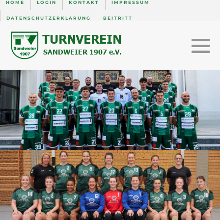
HOME
LOGIN
KONTAKT
IMPRESSUM
DATENSCHUTZERKLÄRUNG
BEITRITT