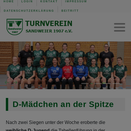
HOME
LOGIN
KONTAKT
IMPRESSUM
DATENSCHUTZERKLÄRUNG
BEITRITT
TVS Baden-Baden 1907
Trainingszeiten
Verwaltung
Mannschaft der Woche
Gerätturnen w.
SG B.-Baden/Sandweier
Turnen aktuell
Kinderturnen w.
Unsere Schiedsrichter
Turnen Jugend
Eltern-Kind-Turnen
Wochenübersicht TVS BB
Wochenübersicht TVS
Wochenübersicht SG
D-Mädchen an der Spitze
Nach zwei Siegen unter der Woche eroberte die
weibliche D-Jugend
die Tabellenführung in der