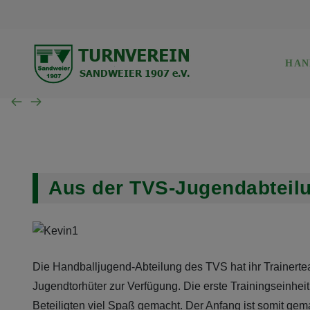
TVS Baden-Baden 1907
Trainingszeiten
Verwaltung
Mannschaft der Woche
Gerätturnen w.
HAN
SG B.-Baden/Sandweier
Turnen aktuell
Kinderturnen w.
Unsere Schiedsrichter
Turnen Jugend
Eltern-Kind-Turnen
Wochenübersicht TVS BB
Aus der TVS-Jugendabteil
Wochenübersicht TVS
Wochenübersicht SG
Die Handballjugend-Abteilung des TVS hat ihr Trainertea
Jugendtorhüter zur Verfügung. Die erste Trainingseinheit
Beteiligten viel Spaß gemacht. Der Anfang ist somit gema