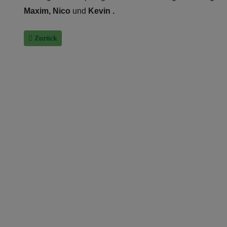
Maxim, Nico
und
Kevin .
Vorheriger Beitrag: Noch fünf Spieltage!
Zurück