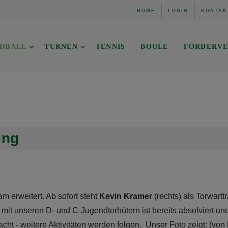
HOME
LOGIN
KONTAK
DBALL
TURNEN
TENNIS
BOULE
FÖRDERVE
ung
m erweitert. Ab sofort steht
Kevin Kramer
(rechts) als Torwartt
 mit unseren D- und C-Jugendtorhütern ist bereits absolviert und
cht - weitere Aktivitäten werden folgen. Unser Foto zeigt: (von 