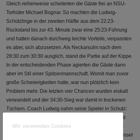
Gleich reihenweise scheiterten die Gäste frei an NSU-
Torhüter Michael Bognar. So machten die Ludwig-
Schützlinge in der zweiten Hälfte aus dem 22:23-
Rückstand bis zur 43. Minute zwar eine 25:23-Führung
und hatten danach durchweg leichte Vorteile, verpassten
es aber, sich abzusetzen. Als Neckarsulm nach dem
28:30 zum 30:30 ausglich, stand die Partie auf der Kippe.
In der entscheidenden Phase agierten die Gäste dann
aber im Stil einer Spitzenmannschaft. Womit man zuvor
große Schwierigkeiten hatte, war nun plötzlich kein
Problem mehr. Die letzten vier Chancen wurden eiskalt
verwandelt und der 34:30-Sieg war damit in trockenen
Tüchern. Coach Ludwig nahm seine Spieler in Schutz:
„Bei uns ist seit Wochen Druck auf dem Kessel. Damit
Wir verwenden Cookies
muss man erst einmal fertig werden.“ Die verbesserte
Abwehrarbeit im zweiten Durchgang sah er als Schlüssel