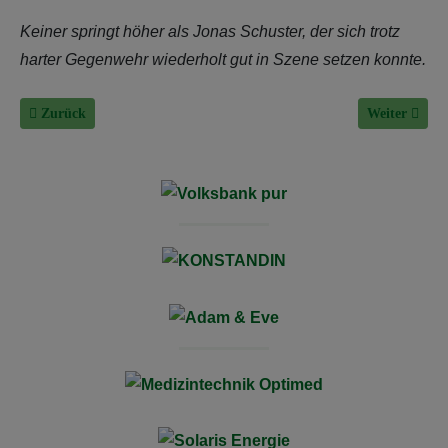
Keiner springt höher als Jonas Schuster, der sich trotz
harter Gegenwehr wiederholt gut in Szene setzen konnte.
Vorheriger Beitrag: Aus der TVS-Jugendabteilung
Nächster Bei
Zurück
Weiter