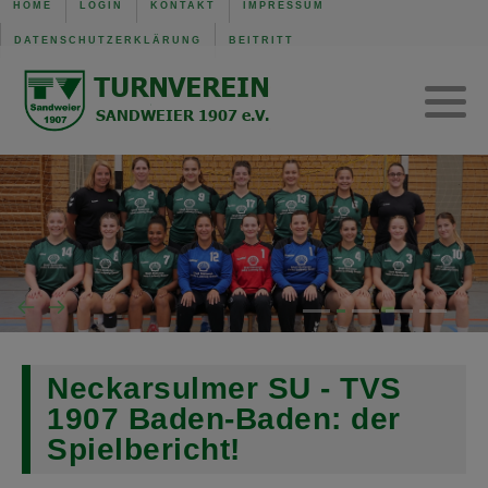
HOME
LOGIN
KONTAKT
IMPRESSUM
DATENSCHUTZERKLÄRUNG
BEITRITT
TVS Baden-Baden 1907
Trainingszeiten
Verwaltung
Mannschaft der Woche
Gerätturnen w.
SG B.-Baden/Sandweier
Turnen aktuell
Kinderturnen w.
Unsere Schiedsrichter
Turnen Jugend
Eltern-Kind-Turnen
Wochenübersicht TVS BB
Wochenübersicht TVS
Wochenübersicht SG
Neckarsulmer SU - TVS
1907 Baden-Baden: der
Spielbericht!