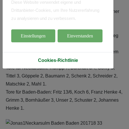
Diese Website verwendet eigene und
zum Erfolg. „Wenn wir nur einen Teil unserer klaren
Drittanbieter-Cookies, um Ihre Nutzererfahrung
Chancen genutzt hätten, wäre das Ergebnis noch höher
zu analysieren und zu verbessern.
ausgefallen“, merkte er an.
Verlass war in Neckarsulm einmal mehr auf Christian
Fritz, der mit 13 Treffern maßgeblich am 18. Saisonsieg
Einstellungen
Einverstanden
des Titelanwärters beteiligt war. Der Führende der
Oberliga-Torjägerliste hat mittlerweile 202 Tore auf dem
Konto – ein wahrlich imponierende Bilanz.
Cookies-Richtlinie
Tore für Neckarsulm: Trumpp 7, Borchart 6/4, Gohly 3,
Tittel 3, Göppele 2, Baumann 2, Schenk 2, Schreider 2,
Matschke 2, Mahl 1.
Tore für Baden-Baden: Fritz 13/6, Koch 6, Franz Henke 4,
Grimm 3, Bornhäußer 3, Unser 2, Schuster 2, Johannes
Henke 1.