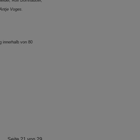
eider, Rolf Bornhäußer,
 Antje Voges.
g innerhalb von 80
Seite 21 von 29