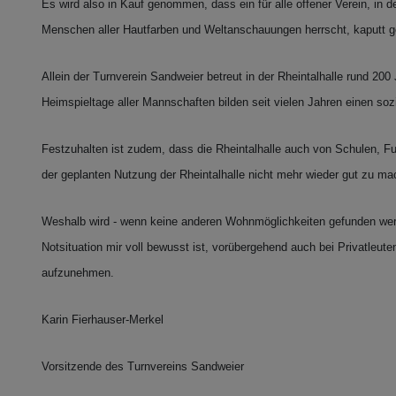
Es wird also in Kauf genommen, dass ein für alle offener Verein, in
Menschen aller Hautfarben und Weltanschauungen herrscht, kaputt geht
Allein der Turnverein Sandweier betreut in der Rheintalhalle rund 
Heimspieltage aller Mannschaften bilden seit vielen Jahren einen so
Festzuhalten ist zudem, dass die Rheintalhalle auch von Schulen, Fuß
der geplanten Nutzung der Rheintalhalle nicht mehr wieder gut zu ma
Weshalb wird - wenn keine anderen Wohnmöglichkeiten gefunden werden
Notsituation mir voll bewusst ist, vorübergehend auch bei Privatleute
aufzunehmen.
Karin Fierhauser-Merkel
Vorsitzende des Turnvereins Sandweier