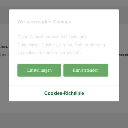
Wir verwenden Cookies
Diese Website verwendet eigene und
Drittanbieter-Cookies, um Ihre Nutzererfahrung
chen.
zu analysieren und zu verbessern.
h bei den zahlreichen Helfern, ohne die gar nichts gegangen wäre. Ein besond
Einstellungen
Einverstanden
Cookies-Richtlinie