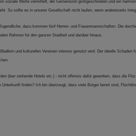
 dem soziale Werte vermittelt, der Gemeinsinn großgeschrieben und ein harmo
. So sollte es in unserer Gesellschaft nicht laufen, wenn andererseits Integr
200 Jugendliche, dazu kommen fünf Herren- und Frauenmannschaften. Die durc
zialen Rahmen für den ganzen Stadtteil und darüber hinaus.
ballern und kulturellen Vereinen intensiv genutzt wird. Der ideelle Schaden 
chen.
 (leer stehende Hotels etc.) - nicht offensiv dafür geworben, dass die Flüc
n Unterkunft finden? Ich bin überzeugt, dass viele Bürger bereit sind, Flüchtl