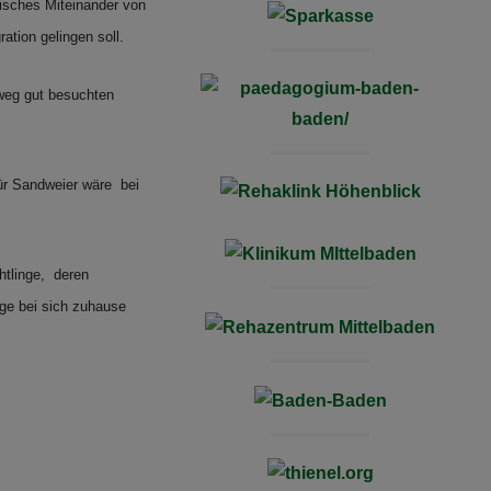
nisches Miteinander von
ation gelingen soll.
hweg gut besuchten
für Sandweier wäre bei
htlinge, deren
inge bei sich zuhause