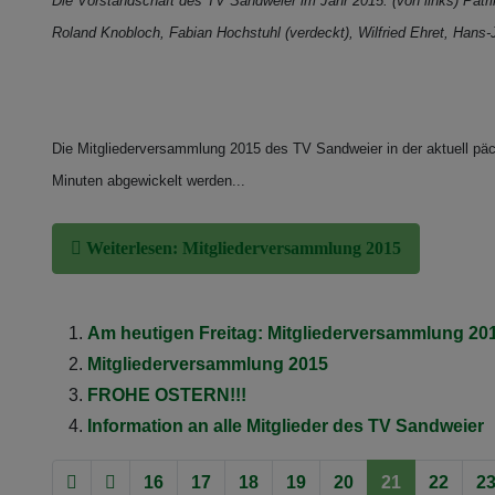
Die Vorstandschaft des TV Sandweier im Jahr 2015: (von links) Patri
Roland Knobloch, Fabian Hochstuhl (verdeckt), Wilfried Ehret, Hans-J
Die Mitgliederversammlung 2015 des TV Sandweier in der aktuell päc
Minuten abgewickelt werden...
Weiterlesen: Mitgliederversammlung 2015
Am heutigen Freitag: Mitgliederversammlung 20
Mitgliederversammlung 2015
FROHE OSTERN!!!
Information an alle Mitglieder des TV Sandweier
16
17
18
19
20
21
22
2