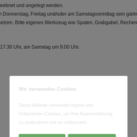
ngeebnet und angelegt werden.
am Donnerstag, Freitag und/oder am Samstagvormittag sein gärt
etzen. Bitte eigenes Werkzeug wie Spaten, Grabgabel, Rechen 
m 17.30 Uhr, am Samstag um 9.00 Uhr.
Wir verwenden Cookies
Diese Website verwendet eigene und
Drittanbieter-Cookies, um Ihre Nutzererfahrung
zu analysieren und zu verbessern.