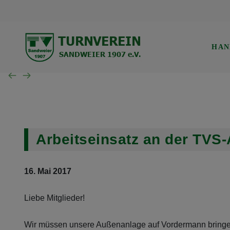
TVS Baden-Baden 1907
Trainingszeiten
Verwaltung
Mannschaft der Woche
Gerätturnen w.
HAN
SG B.-Baden/Sandweier
Turnen aktuell
Kinderturnen w.
Unsere Schiedsrichter
Turnen Jugend
Eltern-Kind-Turnen
Wochenübersicht TVS BB
Arbeitseinsatz an der TVS
Wochenübersicht TVS
16. Mai 2017
Wochenübersicht SG
Liebe Mitglieder!
Wir müssen unsere Außenanlage auf Vordermann bringe