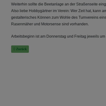
Weiterhin sollte die Beetanlage an der Straßenseite ei
Also liebe Hobbygärtner im Verein: Wer Zeit hat, kann 
gestalterisches Können zum Wohle des Turnvereins eins
Rasenmäher und Motorsense sind vorhanden.
Arbeitsbeginn ist am Donnerstag und Freitag jeweils u
Vorheriger Beitrag: Unser Clubhaus: Die Arbeiten gehen weiter!
Zurück