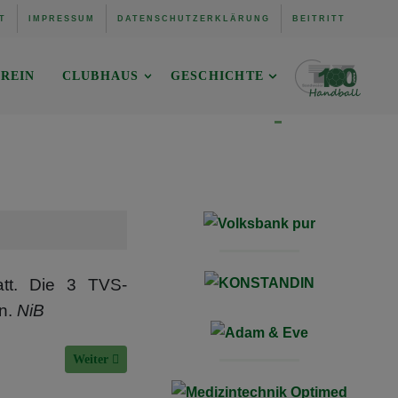
T
IMPRESSUM
DATENSCHUTZERKLÄRUNG
BEITRITT
REIN
CLUBHAUS
GESCHICHTE
att. Die 3 TVS-
on.
NiB
Nächster Beitrag: Merry Christmas!
Weiter