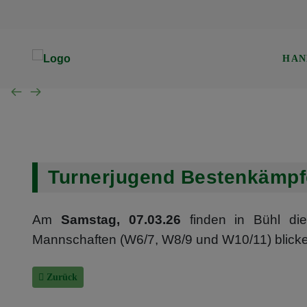
TVS Baden-Baden 1907
Trainingszeiten
Verwaltung
Mannschaft der Woche
Gerätturnen w.
HAN
SG B.-Baden/Sandweier
Turnen aktuell
Kinderturnen w.
Unsere Schiedsrichter
Turnen Jugend
Eltern-Kind-Turnen
Wochenübersicht TVS BB
Turnerjugend Bestenkämpf
Wochenübersicht TVS
Am
Samstag, 07
.03.26
finden in Bühl die
Wochenübersicht SG
Mannschaften (W6/7, W8/9 und W10/11) blicke
Vorheriger Beitrag: Turnerjugend Bestenkämpfe - Start ins We
Zurück