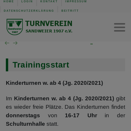
HOME
LOGIN
KONTAKT
IMPRESSUM
DATENSCHUTZERKLÄRUNG
BEITRITT
TVS Baden-Baden 1907
Trainingszeiten
Verwaltung
Mannschaft der Woche
Gerätturnen w.
SG B.-Baden/Sandweier
Turnen aktuell
Kinderturnen w.
Unsere Schiedsrichter
Turnen Jugend
Eltern-Kind-Turnen
Trainingsstart
Wochenübersicht TVS BB
Kinderturnen w. ab 4 (Jg. 2020/2021)
Wochenübersicht TVS
Im
Kinderturnen w. ab 4 (Jg. 2020/2021)
gibt
Wochenübersicht SG
es wieder freie Plätze.
Das Kinderturnen findet
donnerstags
von
16-17 Uhr
in der
Schulturnhalle
statt.