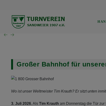
TVS Baden-Baden 1907
Trainingszeiten
Verwaltung
Mannschaft der Woche
Gerätturnen w.
HAN
SG B.-Baden/Sandweier
Turnen aktuell
Kinderturnen w.
Unsere Schiedsrichter
Turnen Jugend
Eltern-Kind-Turnen
Wochenübersicht TVS BB
Großer Bahnhof für unsere
Wochenübersicht TVS
Wochenübersicht SG
Wo ist unser Weltmeister Tim Krauth? Er sitzt unten inm
3. Juli 2026.
Als
Tim Krauth
am Donnerstag die Tür zur R