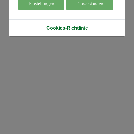
Einstellungen
Einverstanden
Cookies-Richtlinie
ieder zu Gast beim Bühler Zentrum für Sportmedizin