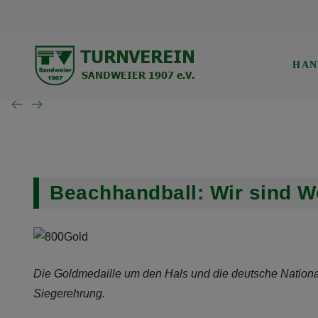
TVS Baden-Baden 1907
Trainingszeiten
Verwaltung
Mannschaft der Woche
Gerätturnen w.
HAN
SG B.-Baden/Sandweier
Turnen aktuell
Kinderturnen w.
Unsere Schiedsrichter
Turnen Jugend
Eltern-Kind-Turnen
Wochenübersicht TVS BB
Beachhandball: Wir sind We
Wochenübersicht TVS
Wochenübersicht SG
Die Goldmedaille um den Hals und die deutsche National
Siegerehrung.