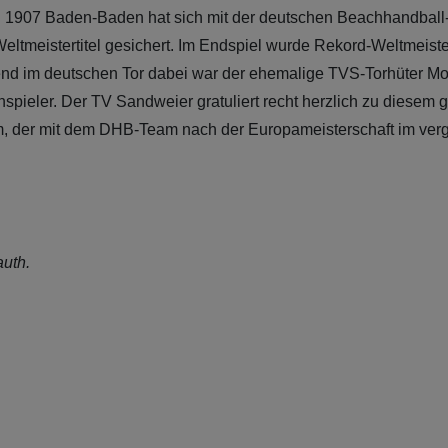
 1907 Baden-Baden hat sich mit der deutschen Beachhandball
ltmeistertitel gesichert. Im Endspiel wurde Rekord-Weltmeister 
nd im deutschen Tor dabei war der ehemalige TVS-Torhüter Mor
spieler. Der TV Sandweier gratuliert recht herzlich zu diesem g
 Tim, der mit dem DHB-Team nach der Europameisterschaft im ve
uth.
l-Weltmeister Tim Krauth