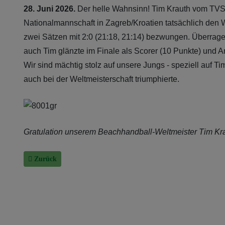
28. Juni 2026.
Der helle Wahnsinn! Tim Krauth vom TVS
Nationalmannschaft in Zagreb/Kroatien tatsächlich den We
zwei Sätzen mit 2:0 (21:18, 21:14) bezwungen. Überrage
auch Tim glänzte im Finale als Scorer (10 Punkte) und An
Wir sind mächtig stolz auf unsere Jungs - speziell auf
auch bei der Weltmeisterschaft triumphierte.
Gratulation unserem Beachhandball-Weltmeister Tim Kra
Vorheriger Beitrag: Großer Bahnhof für unseren Beachhandbal
Zurück