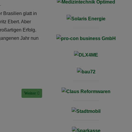
-
Brasilien glatt in
itz Ebert. Aber
roßartigen Erfolg.
rgangenen Jahr nun
Nächster Beitrag: Beachhandball-WM: Go for Gold Tim!
Weiter