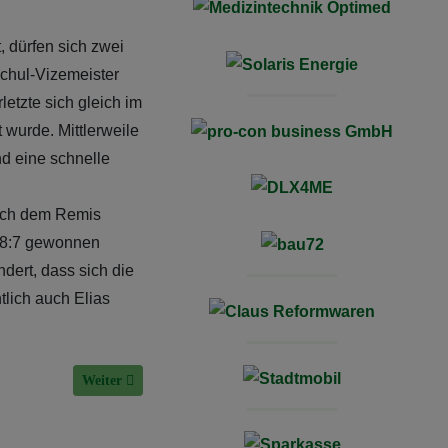
 dürfen sich zwei
chul-Vizemeister
letzte sich gleich im
 wurde. Mittlerweile
d eine schnelle
nach dem Remis
s 8:7 gewonnen
dert, dass sich die
tlich auch Elias
Nächster Beitrag: Tim Krauth bei der Beachhandball-WM f
Weiter