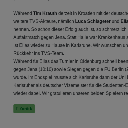
Während
Tim Krauth
derzeit in Kroatien mit der deuts
weitere TVS-Akteure, nämlich
Luca Schlageter
und
Elia
nennen. So schön dieser Erfolg auch ist, so schmerzlich en
Auftaktmatch gegen Jena. Statt Halle war Krankenhaus an
ist Elias wieder zu Hause in Karlsruhe. Wir wünschen 
Rückkehr ins TVS-Team.
Während für Elias das Turnier in Oldenburg schnell been
gegen Jena (10:10) sowie Siegen gegen die FU Berlin (
wurde. Im Endspiel musste sich Karlsruhe dann der Uni B
Karlsruher als deutscher Vizemeister für die Studenten-E
wieder dabei. Wir gratulieren unseren beiden Spielern rec
Vorheriger Beitrag: Beachhandball-WM: Tim Krauth mit Deutsc
Zurück