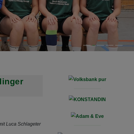
linger
mit Luca Schlageter