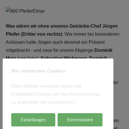
Was wären wir ohne unseres Getränke-Chef Jürgen
Pfeifer (Dritter von rechts):
Wie immer bei besonderen
Anlässen hatte Jürgen auch diesmal ein Präsent
mitgebracht - und zwar für unsere Abgänge
Dominik
Merz
(von links),
Sebastian Wichmann, Dominik
Ströhm,
Trainer
Sandro Catak
und
Jeremias
Wir verwenden Cookies
Seebacher.
Nicht nur der Sportliche Leiter
Simon
Riedinger
(rechts) freut sich über die Unterstützung der
Diese Website verwendet eigene und
Pfeifers, bei denen wir uns recht herzlich bedanken!
Drittanbieter-Cookies, um Ihre Nutzererfahrung
zu analysieren und zu verbessern.
Einstellungen
Einverstanden
Merci Michael und Harald!
Maßgeblich zur einmaligen
Stimmung in der Sandweierer Rheintalhalle tragen seit