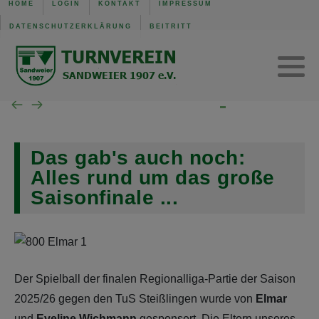
HOME
LOGIN
KONTAKT
IMPRESSUM
DATENSCHUTZERKLÄRUNG
BEITRITT
TVS Baden-Baden 1907
Trainingszeiten
Verwaltung
Mannschaft der Woche
Gerätturnen w.
SG B.-Baden/Sandweier
Turnen aktuell
Kinderturnen w.
Unsere Schiedsrichter
Turnen Jugend
Eltern-Kind-Turnen
Das gab's auch noch:
Wochenübersicht TVS BB
Alles rund um das große
Saisonfinale ...
Wochenübersicht TVS
Wochenübersicht SG
Der Spielball der finalen Regionalliga-Partie der Saison
2025/26 gegen den TuS Steißlingen wurde von
Elmar
und
Eveline Wichmann
gesponsert. Die Eltern unseres