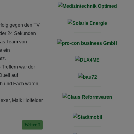
Erfolg gegen den TV
, der 24 Sekunden
 das Team von
e ein
tz.
 Treffern war der
Duell auf
ach und Fach waren,
exer, Maik Holfelder
Nächster Beitrag: Verbandsliga: Vermeidbare Niederlage de
Weiter