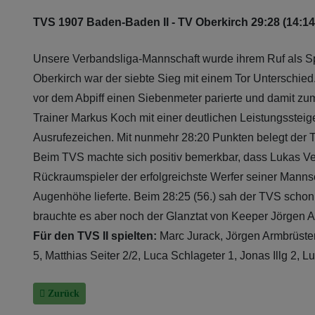
TVS 1907 Baden-Baden II - TV Oberkirch 29:28 (14:14
Unsere Verbandsliga-Mannschaft wurde ihrem Ruf als Spe
Oberkirch war der siebte Sieg mit einem Tor Unterschie
vor dem Abpiff einen Siebenmeter parierte und damit z
Trainer Markus Koch mit einer deutlichen Leistungsste
Ausrufezeichen. Mit nunmehr 28:20 Punkten belegt der 
Beim TVS machte sich positiv bemerkbar, dass Lukas Veit
Rückraumspieler der erfolgreichste Werfer seiner Mannsch
Augenhöhe lieferte. Beim 28:25 (56.) sah der TVS schon
brauchte es aber noch der Glanztat von Keeper Jörgen A
Für den TVS II spielten:
Marc Jurack, Jörgen Armbrüster
5, Matthias Seiter 2/2, Luca Schlageter 1, Jonas Illg 2, L
Vorheriger Beitrag: Verbandsliga: Zu viele Fehlwürfe des TVS I
Zurück